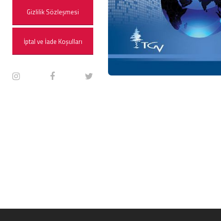
Gizlilik Sözleşmesi
İptal ve İade Koşulları