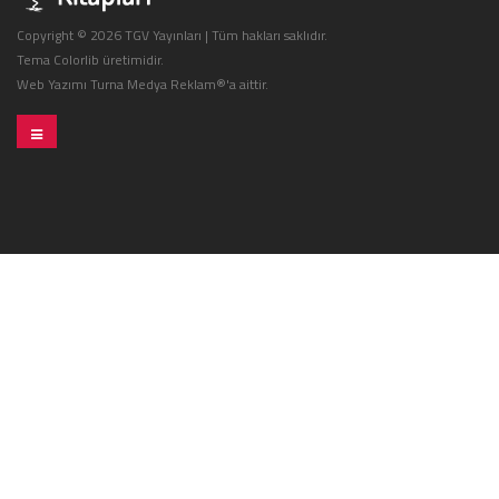
Copyright © 2026
TGV Yayınları
| Tüm hakları saklıdır.
Tema
Colorlib
üretimidir.
Web Yazımı
Turna Medya Reklam®'a aittir.